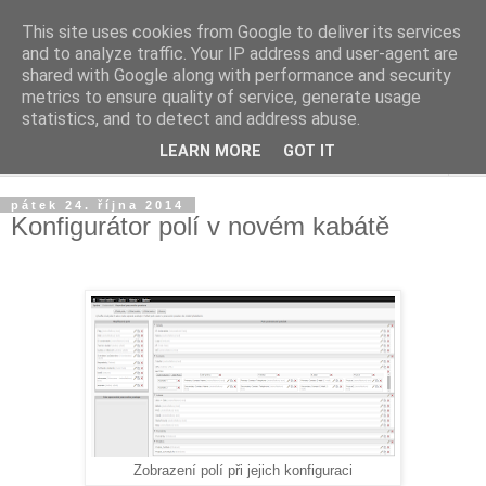
This site uses cookies from Google to deliver its services
PLM guru
and to analyze traffic. Your IP address and user-agent are
shared with Google along with performance and security
metrics to ensure quality of service, generate usage
Praktický pohled na úskalí a přínosy PLM systémů
statistics, and to detect and address abuse.
LEARN MORE
GOT IT
▼
pátek 24. října 2014
Konfigurátor polí v novém kabátě
Zobrazení polí při jejich konfiguraci