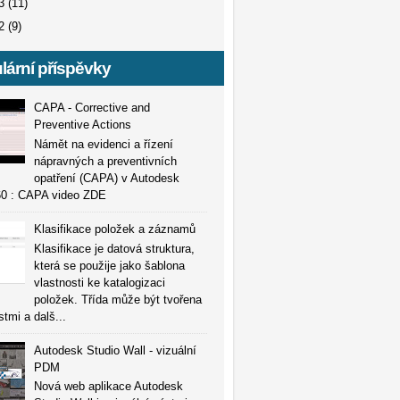
13
(11)
12
(9)
lární příspěvky
CAPA - Corrective and
Preventive Actions
Námět na evidenci a řízení
nápravných a preventivních
opatření (CAPA) v Autodesk
0 : CAPA video ZDE
Klasifikace položek a záznamů
Klasifikace je datová struktura,
která se použije jako šablona
vlastnosti ke katalogizaci
položek. Třída může být tvořena
stmi a dalš...
Autodesk Studio Wall - vizuální
PDM
Nová web aplikace Autodesk