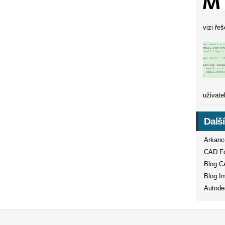
vizi ře
uživate
Dalš
Arkanc
CAD Fór
Blog C
Blog In
Autode