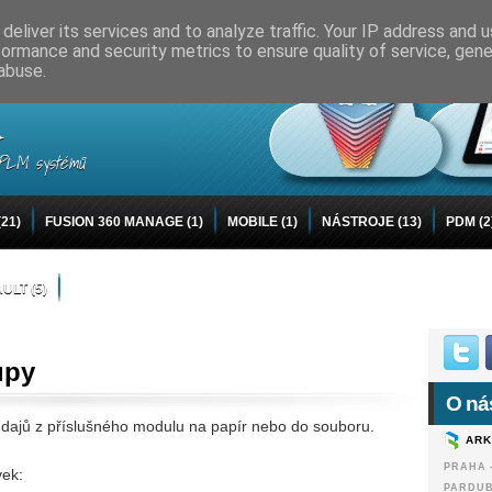
deliver its services and to analyze traffic. Your IP address and 
formance and security metrics to ensure quality of service, gen
abuse.
u
y PLM systémů
(21)
FUSION 360 MANAGE
(1)
MOBILE
(1)
NÁSTROJE
(13)
PDM
(2
AULT
(5)
upy
O ná
dajů z příslušného modulu na papír nebo do souboru.
ARK
PRAHA -
vek:
PARDUB