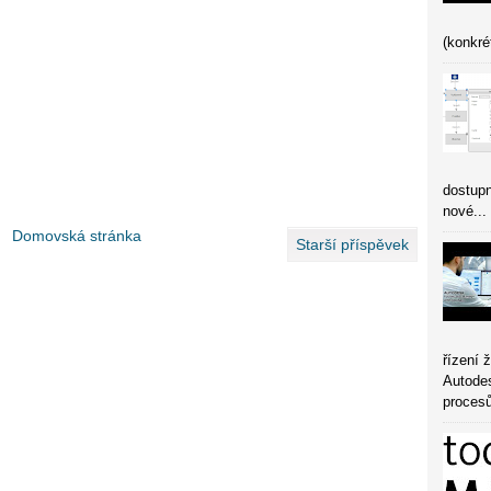
(konkré
dostupn
nové...
Domovská stránka
Starší příspěvek
řízení 
Autode
procesů