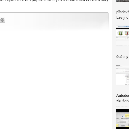
předevš
Lze ji c
češtiny
Autodes
zkušeno