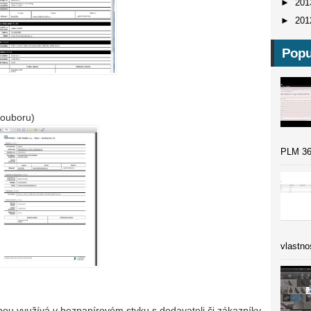
►
20
►
20
Popu
souboru)
PLM 36
vlastno
ibou využívá v bezpapírovém styku s dodavateli či zákazníky.