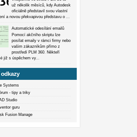
už několik měsíců, kdy Autodesk
oficiálně představil svou vlastní
šení a novou překvapivou představu o ...
Automatické odesílání emailů
Pomocí akčního skriptu lze
posílat emaily v rámci firmy nebo
vašim zákazníkům přímo z
prostředí PLM 360. Někteří
lé již s úspěchem vy...
í odkazy
e Systems
um - tipy a triky
AD Studio
ventor guru
sk Fusion Manage