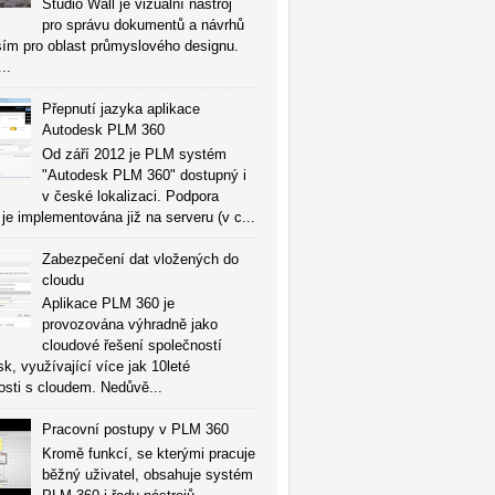
Studio Wall je vizuální nástroj
pro správu dokumentů a návrhů
ím pro oblast průmyslového designu.
...
Přepnutí jazyka aplikace
Autodesk PLM 360
Od září 2012 je PLM systém
"Autodesk PLM 360" dostupný i
v české lokalizaci. Podpora
 je implementována již na serveru (v c...
Zabezpečení dat vložených do
cloudu
Aplikace PLM 360 je
provozována výhradně jako
cloudové řešení společností
k, využívající více jak 10leté
sti s cloudem. Nedůvě...
Pracovní postupy v PLM 360
Kromě funkcí, se kterými pracuje
běžný uživatel, obsahuje systém