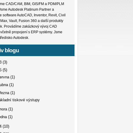
me CAD/CAM, BIM, GIS/FM a PDM/PLM
 Jsme Autodesk Platinum Partner a
 software AutoCAD, Inventor, Revit, Civil
Max, Vault, Fusion 360 a další produkty
k. Provádíme zakázkový vývoj CAD
í včetně propojení s ERP systémy. Jsme
středisko Autodesk.
iv blogu
23
(3)
15
(5)
ervna
(1)
dubna
(1)
řezna
(1)
ákladní tiskové výstupy
nora
(1)
edna
(1)
14
(10)