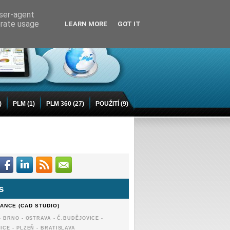
user-agent
erate usage
LEARN MORE
GOT IT
)
PLM
(1)
PLM 360
(27)
POUŽITÍ
(9)
s
ANCE (CAD STUDIO)
 BRNO - OSTRAVA - Č.BUDĚJOVICE -
ICE - PLZEŇ - BRATISLAVA