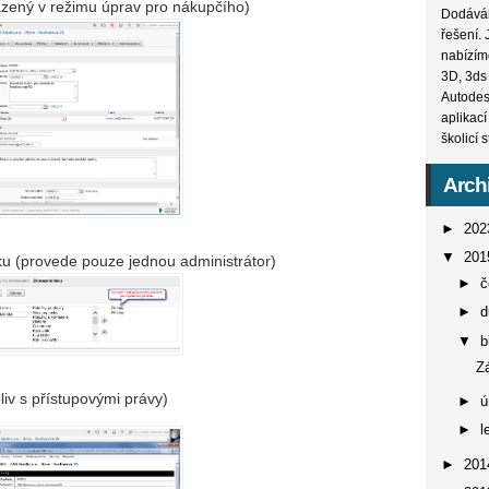
zený v režimu úprav pro nákupčího)
Dodává
řešení.
nabízíme
3D, 3ds 
Autodes
aplikac
školicí 
Arch
►
20
▼
20
sku (provede pouze jednou administrátor)
►
č
►
▼
b
Z
liv s přístupovými právy)
►
ú
►
l
►
20