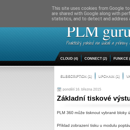
Home
Co je PLM
Kontakt
This site uses cookies from Google to 
are shared with Google along with per
statistics, and to detect and address 
PLM gur
Praktický pohled na úskalí a přínos
CLOUD
(4)
CONNECT
(2)
FUNKCE
SUBSCRIPTION
(1)
UPCHAIN
(1)
V
pondělí 16. března 2015
Základní tiskové výst
PLM 360 může tisknout vybrané bloky ú
Příklad zobrazení tisku u modulu poptá