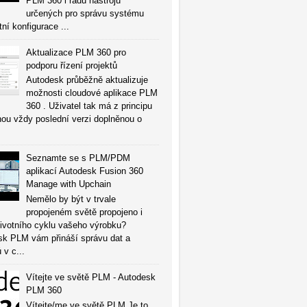
PLM 360 i řadu nástrojů
určených pro správu systému
tní konfigurace ...
Aktualizace PLM 360 pro
podporu řízení projektů
Autodesk průběžně aktualizuje
možnosti cloudové aplikace PLM
360 . Uživatel tak má z principu
ou vždy poslední verzi doplněnou o
Seznamte se s PLM/PDM
aplikací Autodesk Fusion 360
Manage with Upchain
Nemělo by být v trvale
propojeném světě propojeno i
životního cyklu vašeho výrobku?
sk PLM vám přináší správu dat a
 v c...
Vítejte ve světě PLM - Autodesk
PLM 360
Vítejte/me ve světě PLM Je to