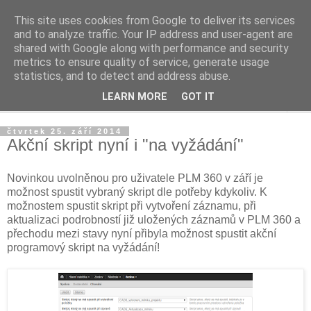
This site uses cookies from Google to deliver its services
PLM guru
and to analyze traffic. Your IP address and user-agent are
shared with Google along with performance and security
metrics to ensure quality of service, generate usage
Praktický pohled na úskalí a přínosy PLM systémů
statistics, and to detect and address abuse.
LEARN MORE
GOT IT
▼
čtvrtek 25. září 2014
Akční skript nyní i "na vyžádání"
Novinkou uvolněnou pro uživatele PLM 360 v září je
možnost spustit vybraný skript dle potřeby kdykoliv. K
možnostem spustit skript při vytvoření záznamu, při
aktualizaci podrobností již uložených záznamů v PLM 360 a
přechodu mezi stavy nyní přibyla možnost spustit akční
programový skript na vyžádání!