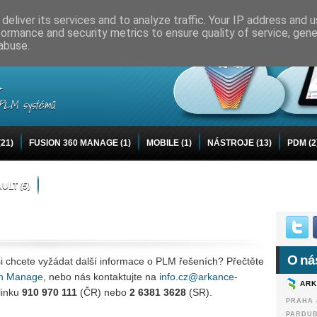
deliver its services and to analyze traffic. Your IP address and 
formance and security metrics to ensure quality of service, gen
abuse.
u
y PLM systémů
(21)
FUSION 360 MANAGE
(1)
MOBILE
(1)
NÁSTROJE
(13)
PDM
(2
AULT
(5)
O ná
i chcete vyžádat další informace o PLM řešeních? Přečtěte
on Manage
, nebo nás kontaktujte na
info.cz@arkance-
ARK
linku
910 970 111
(ČR) nebo
2 6381 3628
(SR).
PRAHA -
PARDUB