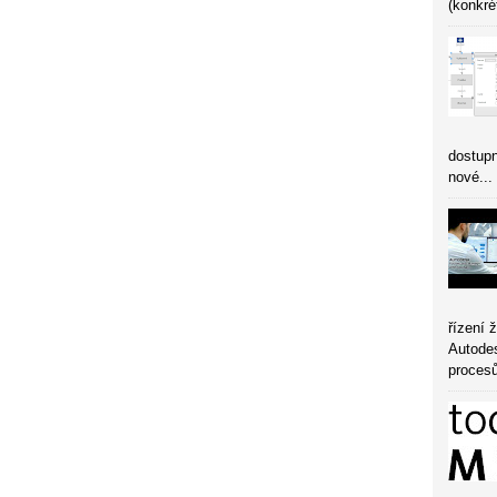
(konkré
dostupn
nové...
řízení 
Autode
procesů