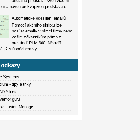
oficiálně představil svou vlastní
šení a novou překvapivou představu o ...
Automatické odesílání emailů
Pomocí akčního skriptu lze
posílat emaily v rámci firmy nebo
vašim zákazníkům přímo z
prostředí PLM 360. Někteří
lé již s úspěchem vy...
í odkazy
e Systems
um - tipy a triky
AD Studio
ventor guru
sk Fusion Manage