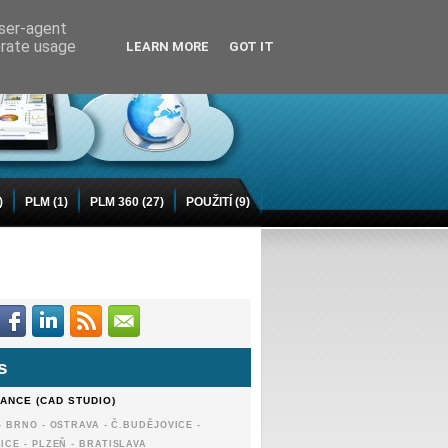
user-agent
erate usage
LEARN MORE
GOT IT
)
PLM
(1)
PLM 360
(27)
POUŽITÍ
(9)
s
ANCE (CAD STUDIO)
 BRNO - OSTRAVA - Č.BUDĚJOVICE -
ICE - PLZEŇ - BRATISLAVA