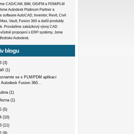
me CAD/CAM, BIM, GIS/FM a PDM/PLM
 Jsme Autodesk Platinum Partner a
 software AutoCAD, Inventor, Revit, Civil
Max, Vault, Fusion 360 a další produkty
k. Provádíme zakázkový vývoj CAD
í včetně propojení s ERP systémy. Jsme
středisko Autodesk.
iv blogu
23
(3)
áří
(1)
eznamte se s PLM/PDM aplikací
Autodesk Fusion 360...
dubna
(1)
řezna
(1)
15
(5)
14
(10)
13
(11)
12
(9)