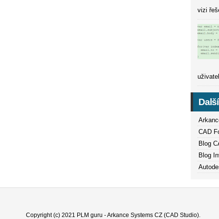
vizi ře
uživate
Dalš
Arkanc
CAD Fór
Blog C
Blog In
Autode
Copyright (c) 2021
PLM guru
-
Arkance Systems CZ (CAD Studio)
.