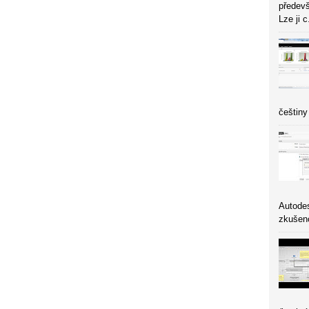
předevš
Lze ji c
češtiny
Autodes
zkušeno