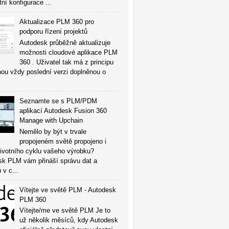
tní konfigurace ...
Aktualizace PLM 360 pro
podporu řízení projektů
Autodesk průběžně aktualizuje
možnosti cloudové aplikace PLM
360 . Uživatel tak má z principu
ou vždy poslední verzi doplněnou o
Seznamte se s PLM/PDM
aplikací Autodesk Fusion 360
Manage with Upchain
Nemělo by být v trvale
propojeném světě propojeno i
životního cyklu vašeho výrobku?
sk PLM vám přináší správu dat a
 v c...
Vítejte ve světě PLM - Autodesk
PLM 360
Vítejte/me ve světě PLM Je to
už několik měsíců, kdy Autodesk