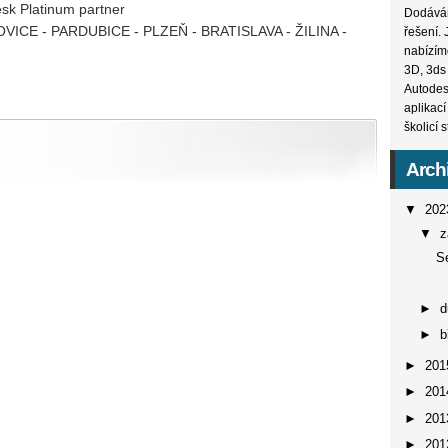
sk Platinum partner
Dodává
ICE - PARDUBICE - PLZEŇ - BRATISLAVA - ŽILINA -
řešení.
nabízíme
3D, 3ds 
Autodes
aplikac
školicí 
Arch
▼
20
▼
z
S
►
►
b
►
20
►
20
►
20
►
20